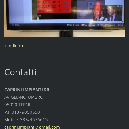
« Indietro
Contatti
CAPRINI IMPIANTI SRL
AVIGLIANO UMBRO
05020 TERNI
P.i: 01379050550
Mobile: 333/4676615
caprini.
impianti
@gmail.c
om