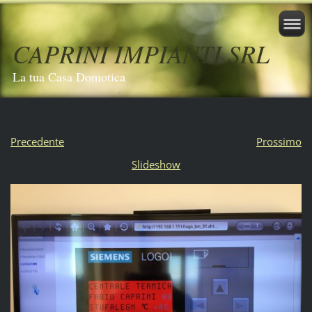
CAPRINI IMPIANTI SRL
La tua Casa Domotica
Precedente
Prossimo
Slideshow