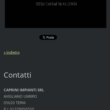
« Indietro
Contatti
CAPRINI IMPIANTI SRL
AVIGLIANO UMBRO
05020 TERNI
P.i: 01379050550